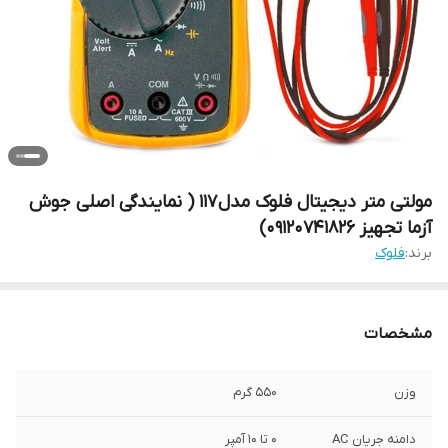
مولتی متر دیجیتال فلوک مدل 117 ( نمایندگی اصلی جوش
آزما تجهیز 09120741826)
برند:
فلوک
مشخصات
وزن
550 گرم
دامنه جریان AC
0 تا 10 آمپر