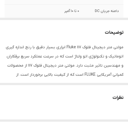
دامنه جریان DC
0 تا 10 آمپر
منبع تغذیه
باتری
توضیحات
ابعاد
167x 84 x 46 میلی‌متر
مولتی متر دیجیتال فلوک Fluke 117 ابزاری بسیار دقیق با رنج اندازه گیری
اتوماتیک و تکنولوژی اتو ولتاژ است که در سرعت عملکرد سریع برقکاران
و مهندسین تاثیر مثبت دارد. مولتی متر دیجیتال فلوک 117 از محصولات
کمپانی آمریکایی FLUKE است که از کیفیت بالایی برخوردار است. از
قابلیت های قابل توجه این مولتی متر می توان به اندازه گیری میلی
ولت اشاره کرد که قابلیت استفاده در آزمایشگاه و محیط های اندازه گیری
نظرات
با دقت بالا را برای مهندسین فراهم می کند .