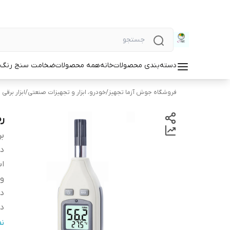
دسته‌بندی محصولات
خانه
همه محصولات
ضخامت سنج رنگ و
فروشگاه جوش آزما تجهیز
/
خودرو، ابزار و تجهیزات صنعتی
/
ابزار برقی 
رط
بر
دس
اب
و
دا
د
وی
ن