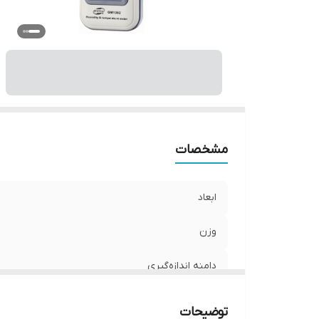
اق
سا
ت
ر
مشخصات
ابعاد
وزن
دامنه اندازه‌گیری
دقت
توضیحات