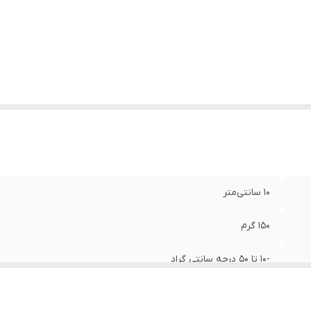
لام همراه
:
باطری
یر
رنچ اندازه گیری رطوبت :5% RH 98%~ RH رنج اند
وضیحات
:
-10℃~ 50℃
نگ
:
سفید
10 سانتی‌متر
150 گرم
-10 تا 50 درجه سانتی گراد
1 درجه سانتی گراد