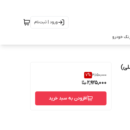
ورود | ثبت‌نام
رنگ خودرو
7
%
3,150,000
2,925,000
افزودن به سبد خرید