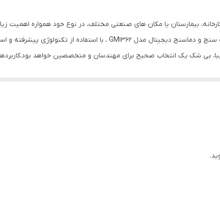
دارای باتری
رخانه، بیمارستان یا مکان های صنعتی مختلف، در نوع خود همواره اهمیت زیادی 
باطری
آنالیز رطوبت و دمای محیط ضروری است‏.‏دستگاه رطوبت سنج و دماسنج دیجیتال م
ری زیبا، بی شک یک انتخاب صحیح برای مهندسان و متخصصین خواهد بود‏.‏کاربردهای
رنچ اندازه گیری رطوبت :5% RH 98%~ RH رنج اندازه گیری دما : -10℃~ 50℃
گر می باشد‏.‏
سفید
ید.