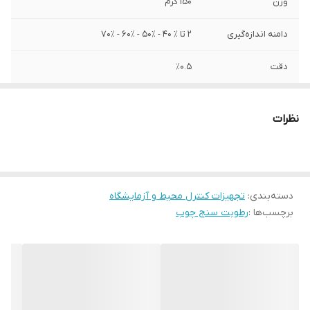
وزن
150 گرم
دامنه اندازه‌گیری
2 تا ٪ 40 - ٪50 - ٪60 - ٪70
دقت
٪0.5
نوع سنجش
رطوبت
نظرات
ویژگی‌های تجهیزات
نمایشگر
سایر توضیحات
محدوده اندازه گیری: 2 تا ٪ 40/ ٪50 / ٪60 / ٪70
رزولوشن: ٪0.5 محدوده دما: 10- تا 60 درجه
سانتیگراد محدوده رطوبت: 20 تا ٪RH 90 سرعت
دسته‌بندی
:
تجهیزات کنترل محیط و آزمایشگاه
پاسخ رطوبت: 1s>
برچسب‌ها :
رطوبت سنج چوب
ابعاد
3×5×10 سانتی‌متر