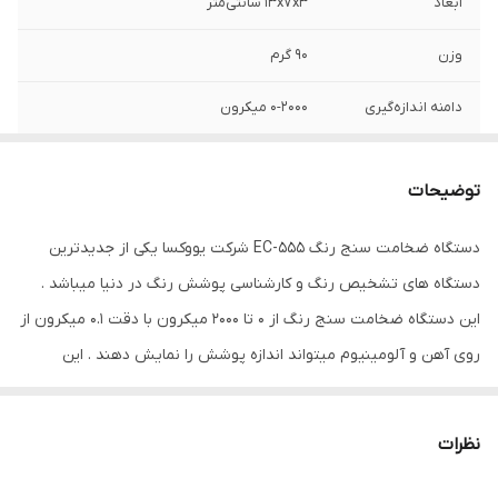
ابعاد
13x7x3 سانتی‌متر
وزن
90 گرم
دامنه اندازه‌گیری
0-2000 میکرون
دقت
1 میکرون
توضیحات
نوع ابزار اندازه‌گیری
ضخامت سنج پوشش
دستگاه ضخامت سنج رنگ EC-555 شرکت یووکسا یکی از جدیدترین
ویژگی‌های ابزار
قابلیت خاموش شدن خودکار
دستگاه های تشخیص رنگ و کارشناسی پوشش رنگ در دنیا میباشد .
اندازه‌گیری
این دستگاه ضخامت سنج رنگ از 0 تا 2000 میکرون با دقت 0.1 میکرون از
اقلام همراه
تست پلیت آهنی برای کالیبراسیون تست پلیت
روی آهن و آلومینیوم میتواند اندازه پوشش را نمایش دهند . این
آلومینیومی برای کالیبراسیون فویل کالیبراسیون
دفترچه راهنما کیف حمل گواهی کالیبراسیون
دستگاه ضخامت سنج رنگ برای شرکت های اسکلت سازی ، کشتی سازی
و مراکز تشخیص رنگ اتومبیل مناسب است . نحوه کار با دستگاه توسط
سایر توضیحات
صفحه نمایش رنگی و قابل چرخش و سنسور
نظرات
یک منو صورت میگیرد که خیلی راحت و آسان است و شما میتوانید
FN از محسنات این ضخامت سنج رنگ میباشد .
اطلاعات را با بلوتوث به گوشی همراه خود منتقل کنید .