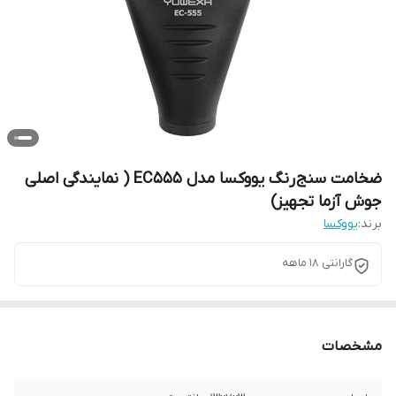
ضخامت سنج رنگ یووکسا مدل EC555 ( نمایندگی اصلی
جوش آزما تجهیز)
برند:
یووکسا
گارانتی 18 ماهه
مشخصات