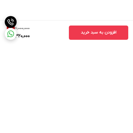
21,000,000
8
%
افزودن به سبد خرید
19,320,000
برگشت به بالا