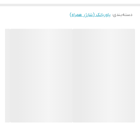
شدت جریان ورودی
2.1 آمپر
دسته‌بندی
:
پاوربانک (شارژر همراه)
ولتاژ خروجی
5.0 ولت
ولتاژ ورودی
5 ولت
سازگار با
اندروید و ios
نوع باتری
لیتیوم-یونی
وزن
222 گرم
کلاس وزنی
معمولی|200 تا 400 گرم