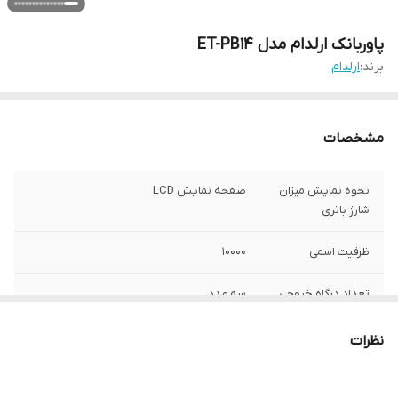
پاوربانک ارلدام مدل ET-PB14
برند:
ارلدام
مشخصات
نحوه نمایش میزان
صفحه نمایش LCD
شارژ باتری
ظرفیت اسمی
10000
تعداد درگاه خروجی
سه عدد
محدوده ظرفیت
5 تا 10 هزار میلی‌آمپر‌ساعت
نظرات
شدت جریان خروجی
2.1 آمپر