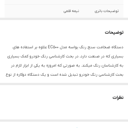
توضیحات باتری
نیمه قلمی
دامنه اندازه‌گیری
0 تا 1500 میکرون
توضیحات
دقت
1 میکرون
دستگاه ضخامت سنج رنگ یواسه مدل EC500 علاوه بر استفاده های
ویژگی‌های ابزار
قابلیت خاموش شدن خودکار
بسیاری که در صنعت دارد، در بحث کارشناسی رنگ خودرو کمک بسیاری
اندازه‌گیری
به کارشناسان رنگ میکند. به صورتی که امروزه به یکی از ابزار لازم در
اقلام همراه
تست بلوک آهنی تست بلوک آلومینیومی کیف
بحث کارشناسی رنگ خودرو تبدیل شده است و یک دستگاه دوکاره از نوع
حمل گواهی کالیبراسیون
پراب سرخود FNF میباشد که قابلیت اندازه گیری ضخامت رنگ و پوشش
سایر توضیحات
نور پس زمینه کالیبره صفر نمایش تمامی واحد
بر روی زیر پایه های آهنی و غیر آهنی را دارد. رنج اندازه گیری این
های اندازه گیری
نظرات
دستگاه از صفر تا 1500 میکرون میباشد. همچنین از قابلیتهای دیگر
رنگ
مات
دستگاه میتوان به دقت بالای دستگاه در حد میکرون، چراغ صفحه
نمایش جهت کار در شب و نور کم، امکان کالیبراسیون ساده جهت