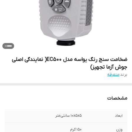
ضخامت سنج رنگ یواسه مدل EC500( نمایندگی اصلی
جوش آزما تجهیز)
برند:
متفرقه
مشخصات
ابعاد
10x5x5 سانتی‌متر
وزن
150 گرم