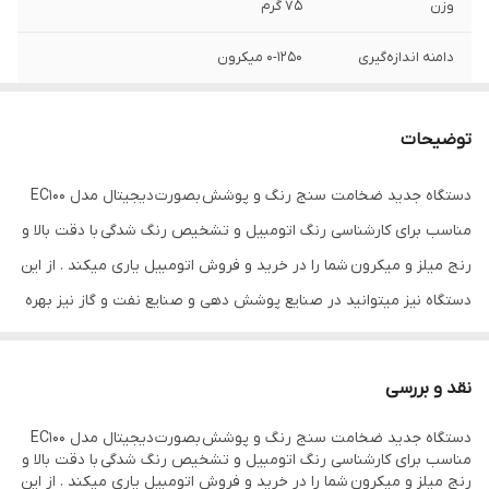
وزن
75 گرم
دامنه اندازه‌گیری
0-1250 میکرون
دقت
1 میکرون
توضیحات
ویژگی‌های ابزار
قابلیت خاموش شدن خودکار
اندازه‌گیری
دستگاه جدید ضخامت سنج رنگ و پوشش بصورت دیجیتال مدل EC100
مناسب برای کارشناسی رنگ اتومبیل و تشخیص رنگ شدگی با دقت بالا و
اقلام همراه
فویل کالیبراسیون تست بلوک کالیبراسیون
رنج میلز و میکرون شما را در خرید و فروش اتومبیل یاری میکند . از این
سایر توضیحات
رنج مناسب برای تست رنگ اتومبیل دقت بالا
دستگاه نیز میتوانید در صنایع پوشش دهی و صنایع نفت و گاز نیز بهره
سرعت عمل مناسب سنسور آهنی و آلومینیومی
برد . دستگاه بر روی کلیه اتومبیل های جدید و قدیمی عدد ضخامت رنگ
رنگ
آبی
را با دقت میکرونی نمایش میدهد . سنسور آن دو کاره FNF و روی آهن و
نقد و بررسی
آلومینیوم بصورت اتوماتیک با دقت بالا ضخامت رنگ را نمایش میدهد .
دستگاه جدید ضخامت سنج رنگ و پوشش بصورت دیجیتال مدل EC100
مناسب برای کارشناسی رنگ اتومبیل و تشخیص رنگ شدگی با دقت بالا و
رنج میلز و میکرون شما را در خرید و فروش اتومبیل یاری میکند . از این