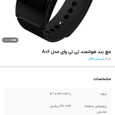
مچ بند هوشمند تی تی وای مدل A06
برند:
تی تی وای
مشخصات
ابعاد
63.8 × 23 × 13.1
رزولوشن صفحه
64 × 48 پیکسل
نمایش