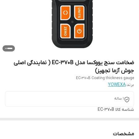
ضخامت سنج یووکسا مدل EC-370B ( نمایندگی اصلی
جوش آزما تجهیز)
EC-370B Coating thickness gauge
برند:
YOWEXA
1 ساله
شناسه کالا
EC-370B
مشخصات