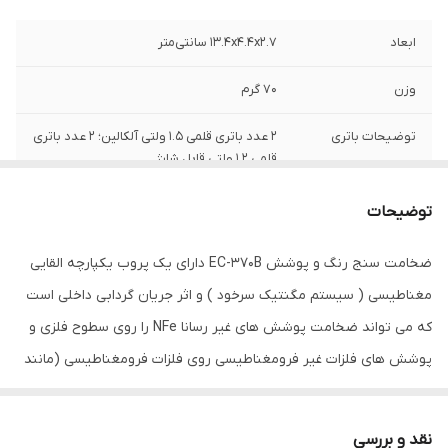
ابعاد
13.4x4.4x2.7 سانتی‌متر
وزن
70 گرم
توضیحات باتری
2 عدد باتری قلمی 1.5 ولتی آلکالین؛ 2 عدد باتری
قلمی 1.2 ولتی قابل شارژ
دامنه اندازه‌گیری
0 تا 2000 میکرومتر
توضیحات
دقت
3% + 1میکروکتر
ضخامت سنج رنگ و پوشش EC-370B دارای یک پروب یکپارچه القایی
مغناطیسی ( سیستم مگنتیک سرخود ) و اثر جریان گردابی داخلی است
نوع ابزار اندازه‌گیری
ضخامت سنج پوشش
که می تواند ضخامت پوشش های غیر رسانا NFe را روی سطوح فلزی و
رنگ
مشکی
پوشش های فلزات غیر فرومغناطیسی روی فلزات فرومغناطیسی (مانند
آهن، نیکل، کبالت و غیره) را به طور غیر مخرب اندازه گیری کند و در
اصطلاح سنسور دوکاره آهن و آلومینیوم است . کاربردهای خاص این
نقد و بررسی