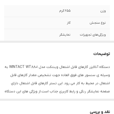
وزن
255 گرم
نوع سنجش
گاز
ویژگی‌های تجهیزات
نمایشگر
سایر توضیحات
1. نمایشگر رنگی 2. رابط کاربری ساده 3. دو زبان
قابل انتخاب : چینی/ انگلیسی 4. ذخیره ی داده
توضیحات
ها و قابلیت مشاهده ی دوباره ی داده های
ثبت شده 5. ثبت داده به صورت مداوم
دستگاه آنالایزر گازهای قابل اشتعال وینتکت مدل WINTACT WT8801 به
(120,000 داده)
وسیله ی سنسور های فوق العاده جهت تشخیص مقدار گازهای قابل
ابعاد
7x5x16 سانتی‌متر
اشتعال در محیط به کار می رود. این تستر گازهای قابل اشتعال دارای
صفحه نمایشگر رنگی و رابط کاربری جذاب است.از ویژگی های این دستگاه
سنجش درصد LEL می توان به حساسیت بالا، قابلیت تکرار سریع تست و
رابط کاربری سریع اشاره کرد. این صفحه نمایشگر رنگی و زیبا، توانایی
نقد و بررسی