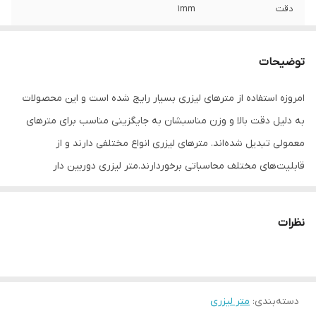
دقت
1mm
اقلام همراه
باطری - سیم اتصال به کامپیوتر - بند نگه
دارنده - کیف حمل
توضیحات
ابعاد
13x5x2.5 سانتی‌متر
امروزه استفاده از متر‌های لیزری بسیار رایج شده است و این محصولات
به دلیل دقت بالا و وزن مناسبشان به جایگزینی مناسب برای متر‌های
معمولی تبدیل‌ شده‌اند. متر‌های لیزری انواع مختلفی دارند و از
قابلیت‌های مختلف محاسباتی برخوردارند.متر لیزری دوربین دار
SNDWAY مدل h-ds100c از جمله محصولات پیشرفته این شرکت است که
دارای دوربین است و توانایی اندازه گیری فاصله از 5 سانتیمتر تا 100 متر
نظرات
را دارد. دقت اندازه گیری این محصول معادل 2 میلیمتر است که دقت
مناسبی است. همه توابع و امکانات و برنامه های کاربردی مورد نیاز در
این محصول به کار رفته و کاربر هیچ کمبودی از این نظر احساس نخواهد
دسته‌بندی
:
متر لیزری
کرد. این متر لیزری به دلیل دارا بودن حسگر تیلت قادر به اندازه گیری