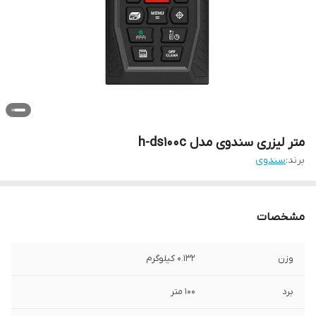
متر لیزری سندوی مدل h-ds100c
برند:
سندوی
مشخصات
وزن
0.132 کیلوگرم
برد
100 متر