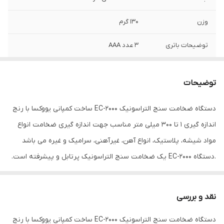
وزن
130 گرم
توضیحات باتری
3 عدد AAA
دامنه اندازه‌گیری
1 تا 300 میلی متر
توضیحات
دقت
0.01
دستگاه ضخامت سنج التراسونیک EC-2000 ساخت کمپانی یووکسا با رنج
نوع ابزار اندازه‌گیری
ضخامت سنج پوشش
اندازه گیری 1 تا 300 میلی متر مناسب جهت اندازه گیری ضخامت انواع
اقلام همراه
پراب نرمال TR با قطر 10 میلی متر و فرکانس 5
مواد شیشه، پلاستیک، انواع آهن، غیرآهنی، سرامیک و غیره می باشد
مگاهرتز
.دستگاه EC-2000 یک ضخامت سنج التراسونیک پرتابل و پیشرفته است.
این دستگاه به صورت خودکار کالیبره می شود.این دستگاه توسط
رنگ
مشکی
مجموعه جوش آزما تجهیز وارد گردیده است در زیر به برخی از ویژگی های
نقد و بررسی
این دستگاه محبوب صنایع اشاره شده است - با این دستگاه می توان حد
دستگاه ضخامت سنج التراسونیک EC-2000 ساخت کمپانی یووکسا با رنج
بالا و حد پایین داده ها را اندازه گیری کرد و به آلارم عبور ضخامت از