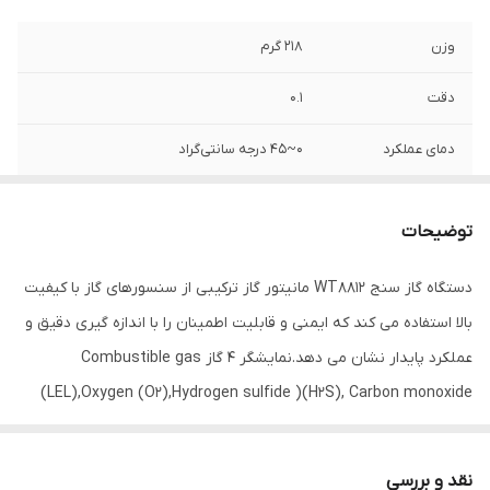
وزن
218 گرم
دقت
0.1
دمای عملکرد
0~45 درجه سانتی‌گراد
سایر توضیحات
رنج اندازه گیری LEL : 0-100% رنج اندازه گیری
O2 : 0-30% رنج اندازه گیری H2S : 0-100 رنج
توضیحات
اندازه گیری CO : 0-1000 صفحه نمایش بزرگ -
ویبره-آلارم صوتی-شارژر-بدنه ضد انفجار
دستگاه گاز سنج WT8812 مانیتور گاز ترکیبی از سنسورهای گاز با کیفیت
بالا استفاده می کند که ایمنی و قابلیت اطمینان را با اندازه گیری دقیق و
نوع سنجش
گاز , دما
عملکرد پایدار نشان می دهد.نمایشگر 4 گاز Combustible gas
ابعاد
5x7x15 سانتی‌متر
(LEL),Oxygen (O2),Hydrogen sulfide )(H2S), Carbon monoxide
ویژگی‌های تجهیزات
نمایشگر
:CO است که کمت 30 ثانیه نتیجه بررسی گاز محیط را نمایش میدهد .
صفحه نمایش بزرگ و بدنه ضد انفجار این دستگاه از محسنات این گاز
نقد و بررسی