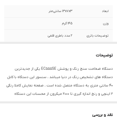
ابعاد
13x7x3 سانتی‌متر
وزن
145 گرم
توضیحات باتری
2 عدد باطری قلمی
دامنه اندازه‌گیری
0 تا 2000 میکرون
توضیحات
دقت
±(2%+1μm)
دستگاه ضخامت سنج رنگ و پوشش EC555SE یکی از جدیدترین
ویژگی‌های ابزار
قابلیت خاموش شدن خودکار
دستگاه های تشخیص رنگ در دنیا میباشد ، سنسور این دستگاه با کابل
اندازه‌گیری
40 سانتی متری به دستگاه متصل شده است ، صفحه نمایش کاملا رنگی
اقلام همراه
کابل تست بلوک آهنی و آلومینیومی فویل
2 اینچی و رنج اندازه گیری تا 2000 میکرون از محسنات این دستگاه
کالیبراسیون دفترچه راهنما
میباشد . سنسور این دستگاه ضخامت پوشش را بر روی کلیه سطوح
سایر توضیحات
دقت اندازه گیری : 0.1μm(0~100μm) ;
آهنی و آلومینویمی با دقت 1 میکرون نمایش میدهد .
1μm(&gt;100μm) واحد های اندازه گیری : μm,
نقد و بررسی