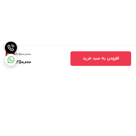
16,500,000
13
%
افزودن به سبد خرید
14,250,000
برگشت به بالا