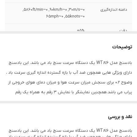
دامنه اندازه‌گیری
0~30m/s‏,‏ 0~90km/h‏,‏ 0~5860ft/min‏,‏
0~55knots‏,‏ 0~65mph
دقت
±5%
ویژگی‌های ابزار
قابلیت خاموش شدن خودکار
توضیحات
اندازه‌گیری
بادسنج مدل WT816 یک دستگاه سرعت سنج باد می باشد‏.‏ این بادسنج
سایر توضیحات
محدوده اندازه گیری سرعت باد: 30 متر بر ثانیه
دارای ویژگی هایی همچون ضد آب با بازه گسترده اندازه گیری سرعت باد ،
قابلیت خواندن مقادیر ماکزیمم و میانگین
قابلیت تغییر واحد اندازه گیری دما: ºF /ºC
وضوح 0.2 برای سنجش میزان سرعت هوا و میزان دمای هوای خروجی از
موارد اندازه گیری: سرعت و درجه حرارت باد
پراب می باشد‏.‏همچنین نمایشگر با نمایش 3 رقم به همراه یک رقم
محدوده اندازه گیری دمای باد: 10-~45
اعشار، نور پس زمینه و منبع تغذیه 9 ولتی را می توان به عنوان ویژگی
ابعاد
10x2x4 سانتی‌متر
های عمومی دستگاه نام برد‏.‏موارد اندازه گیری‏:‏ سرعت و درجه حرارت
نقد و بررسی
بادمحدوده اندازه گیری‏:‏سرعت باد‏:‏0~30m/s‏,‏ 0~90km/h‏,‏ 0~5860ft/min‏,‏
بادسنج مدل WT816 یک دستگاه سرعت سنج باد می باشد‏.‏ این بادسنج
0~55knots‏,‏ 0~65mph ‏(‏± 5%‏)‏ درجه حرارت هوا:‎-10~45º C‏,‏ 14~113º F ‏(‏±
دارای ویژگی هایی همچون ضد آب با بازه گسترده اندازه گیری سرعت باد ،