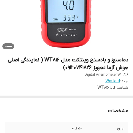
دماسنج و بادسنج وینتکت مدل WT816 ( نمایندگی اصلی
جوش آزما تجهیز 09120741826)
Digital Anemometer WT816
برند:
Wintact
شناسه کالا
WT816
مشخصات
وزن
50 گرم