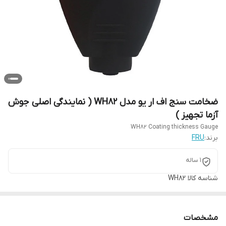
ضخامت سنج اف ار یو مدل WH82 ( نمایندگی اصلی جوش
آزما تجهیز )
WH82 Coating thickness Gauge
برند:
FRU
1 ساله
شناسه کالا
WH82
مشخصات