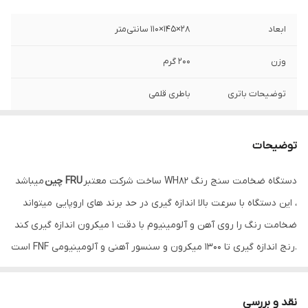
ابعاد
28×145×110 سانتی‌متر
وزن
200 گرم
توضیحات باتری
باطری قلمی
دامنه اندازه‌گیری
0-1250
توضیحات
دقت
1 میکرون
دستگاه ضخامت سنج رنگ WH82 ساخت شرکت معتبر
FRU چین
میباشد
ویژگی‌های ابزار
قابلیت خاموش شدن خودکار
، این دستگاه با سرعت بالا اندازه گیری در حد برند های اروپایی میتواند
اندازه‌گیری
ضخامت رنگ را روی آهن و آلومینیوم با دقت 1 میکرون اندازه گیری کند
اقلام همراه
کیف حمل باطری فویل کالیبراسیون
.رنج اندازه گیری تا 1300 میکرون و سنسور آهنی و آلومینیومی FNF است
. مناسب برای کارشناسی رنگ اتومبیل و دیگر صنایع رنگ و پوشش
رنگ
مشکی
نقد و بررسی