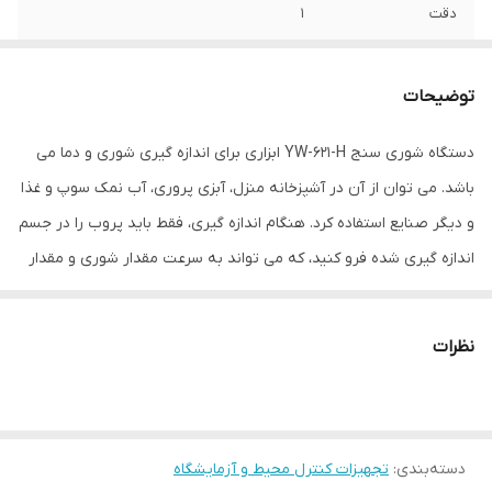
دقت
1
دمای عملکرد
60 درجه سانتی‌گراد
توضیحات
نوع سنجش
دما
دستگاه شوری سنج YW-621-H ابزاری برای اندازه گیری شوری و دما می
ویژگی‌های تجهیزات
تامین انرژی به‌شکل مکانیکی
باشد. می توان از آن در آشپزخانه منزل، آبزی پروری، آب نمک سوپ و غذا
سایر توضیحات
این دستگاه نمک سنج برای اندازه گیری درصد
و دیگر صنایع استفاده کرد. هنگام اندازه گیری، فقط باید پروب را در جسم
نمک در غذا و مایعات مورد استفاده قرار میگیرد
اندازه گیری شده فرو کنید، که می تواند به سرعت مقدار شوری و مقدار
.
دمای جسم اندازه گیری شده را اندازه گیری کند. در مقایسه با وزن
ابعاد
18x4x4 سانتی‌متر
مخصوص اندازه گیری مقیاس، سری YW-621 اندازه گیری های دقیق تر و
نظرات
دیجیتالی را ارائه می دهد .دستگاه سنجش شوری چندکاره yw-521h ،
بسیار حساس و دیجیتال، مناسب برای مصارف خانگی، صنعتی و
آزمایشگاهی است.این دستگاه توسط شرکت پترو پژوهش خاورمیانه وارد
دسته‌بندی
:
تجهیزات کنترل محیط و آزمایشگاه
شده است و رنج اندازه گیری این دستگاه شوری سنج ( نمک سنج ) از 0-