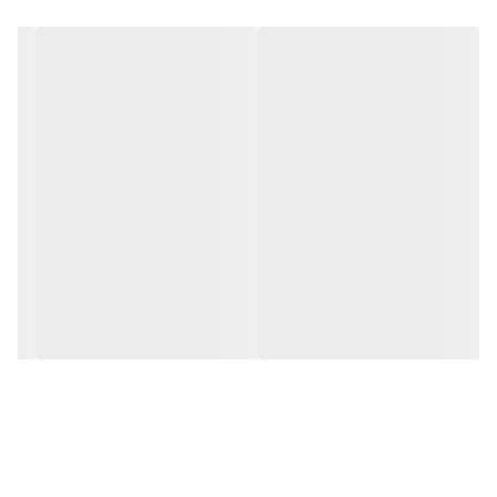
55 ppt میباشد . دقت اندازه گیری +-1 ppt میباشد .