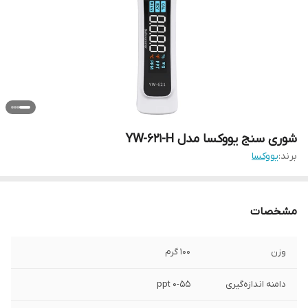
شوری سنج یووکسا مدل YW-621-H
برند:
یووکسا
مشخصات
وزن
100 گرم
دامنه اندازه‌گیری
0-55 ppt