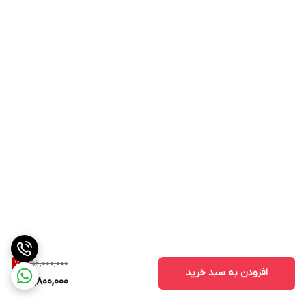
56,000,000
7
%
افزودن به سبد خرید
51,800,000