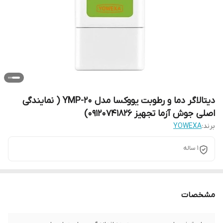
دیتالاگر دما و رطوبت یووکسا مدل YMP-20 ( نمایندگی
اصلی جوش آزما تجهیز 09120741826)
برند:
YOWEXA
1 ساله
مشخصات