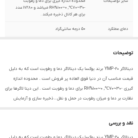
سایر توضیحات
محدوده اندازه گیری برای دما و رطوبت
-30~70℃, 0~100%RH میباشد و 17280 عدد
برای هر کانال ذخیره میکند .
دمای عملکرد
50 درجه سانتی‌گراد
وزن
70 گرم
توضیحات
دامنه اندازه‌گیری
-30~70℃
دیتالاگر YMP-20 برند یوکسا یک دیتالاگر دما و رطوبت است که به دلیل
دقت
±0.3℃±3%RH
قیمت مناسب آن در دنیا فوق العاده پر فروش است . محدوده اندازه
نوع سنجش
رطوبت , دما
گیری -30~70℃, 0~100%RH برای دما و رطوبت است . این دیتا لاگرها برای
نظارت بر دما و میزان رطوبت در حمل و نقل ، ذخیره سازی و آزمایش
ویژگی‌های تجهیزات
تامین انرژی با باتری
آزمایش ایده آل هستند. ضبط را می توان با فشار دادن دکمه شروع و
ابعاد
1x3x8 سانتی‌متر
متوقف کرد. کاربر می تواند با اتصال دستگاه به رایانه بدون نرم افزار یا
نقد و بررسی
درایور گزارش های PDF را دریافت کند.
دیتالاگر YMP-20 برند یوکسا یک دیتالاگر دما و رطوبت است که به دلیل