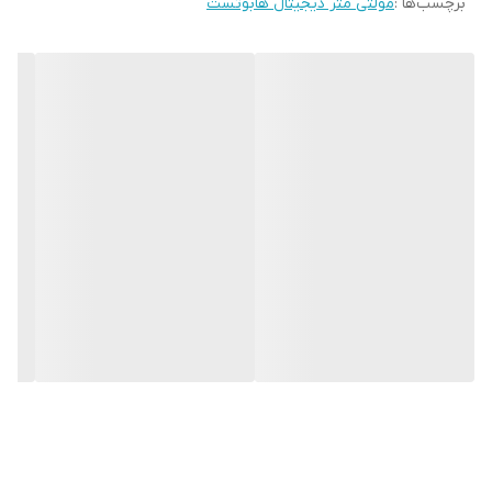
برچسب‌ها :
مولتی متر دیجیتال هابوتست
ظرفیت خازنی
4nF/40nF/400nF/4μF/40μF/400μF/4mF
شمارش
4000
استانداردهای کارکرد
CAT III 600V
سایر توضیحات
قابلیت NCV قابلیت تست دیود و پیوستگی
دارای کلید نگهدارنده دیتا و ماکزیمم دارای
قابلیت خاموش شدن خودکار و نشانگر هشدار
باطری دارای نور پس زمینه و چراغ قوه
ابعاد
151x78x48 میلی‌متر