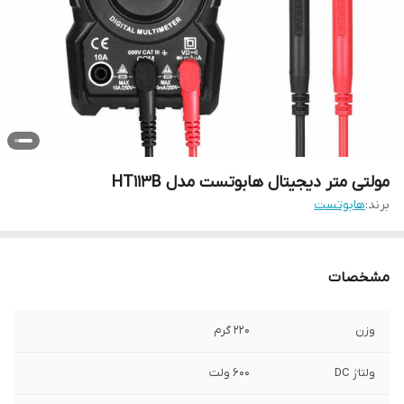
مولتی متر دیجیتال هابوتست مدل HT113B
برند:
هابوتست
مشخصات
وزن
220 گرم
ولتاژ DC
600 ولت