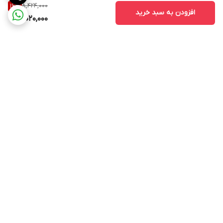
8,424,000
16
%
افزودن به سبد خرید
7,020,000
برگشت به بالا
ارسال ویژه
پشتیبانی ۲۴ ساعته