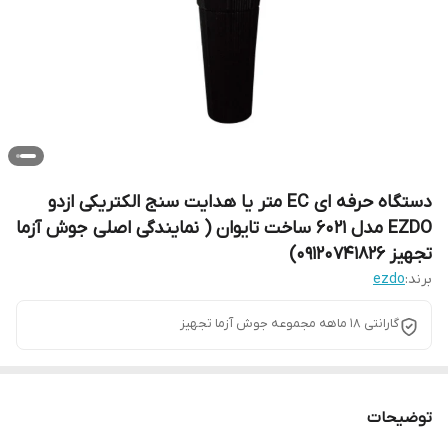
دستگاه حرفه ای EC متر یا هدایت سنج الکتریکی ازدو
EZDO مدل 6021 ساخت تایوان ( نمایندگی اصلی جوش آزما
تجهیز 09120741826)
برند:
ezdo
گارانتی 18 ماهه مجموعه جوش آزما تجهیز
توضیحات