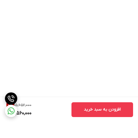
15,652,000
6
%
افزودن به سبد خرید
14,560,000