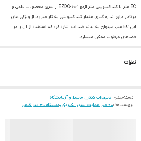
EC متر یا کنداکتیویتی متر ازدو EZDO-6021 از سری محصولات قلمی و
پرتابل برای اندازه گیری مقدار کنداکتیویتی به کار میرود. از ویژگی های
این EC متر، میتوان به بدنه ضد آب اشاره کرد که استفاده از آن را در
فضاهای مرطوب ممکن میسازد.
مشخصات، قیمت و خرید EC متر یا کنداکتیویتی متر ازدو EZDO-6021
EC متر یا کنداکتیویتی متر ازدو
EZDO-6021
از سری محصولات قلمی و
نظرات
پرتابل برای اندازه گیری مقدار کنداکتیویتی به کار میرود. از ویژگی های
این EC متر، میتوان به بدنه ضد آب اشاره کرد که استفاده از آن را در
فضاهای مرطوب ممکن میسازد. علاوه بر این، دارای صفحه نمایشگر بزرگ
دسته‌بندی
:
تجهیزات کنترل محیط و آزمایشگاه
می باشد که کاربر به راحتی میتواند مقادیر اندازه گیری شده را مشاهده
برچسب‌ها :
ec متر
،
هدایت سنج الکتریکی
،
دستگاه ec متر قلمی
کند. این EC متر قلمی دارای دقت بالایی می باشد.
همچنین برای افزایش دقت، کاربر میتواند دستگاه EC متر قلمی ازدو
مدل EZDO 6021 به راحتی و در یک نقطه کالیبره کند و جبرانسازی دما در
حین اندازه گیری، به طور خودکار صورت می گیرد. اگر مشکلی برای