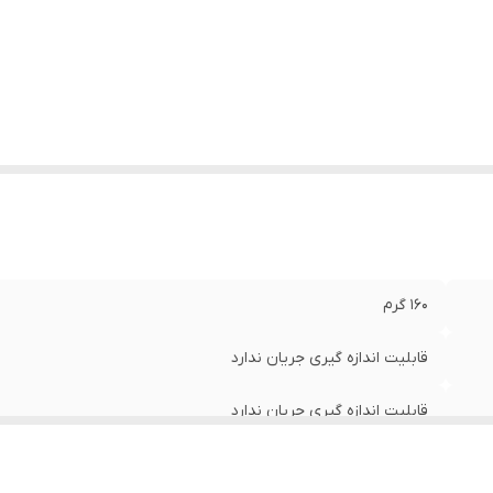
قاومت
:
400 اهم تا 40 مگا اهم
فیت خازنی
:
50 نانو فاراد تا 1000 میکروفاراد
ارنده فرکانس
:
50 هرتز تا 100کیلو هرتز
ایر توضیحات
:
دارای سرتیفیکت فلوک امریکا
عاد
:
13x7x3 میلی‌متر
160 گرم
قابلیت اندازه گیری جریان ندارد
قابلیت اندازه گیری جریان ندارد
گستره یابی اتوماتیک , تست دیود , تست خازن