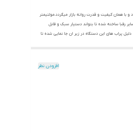
مایندگی Fluke ، در کشور چین اسمبل و مارکینگ میشود و با همان کیفیت و قدرت روانه بازار میگردد.مولتیمتر
وچک نسبت به سایر رقبا ساخته شده تا بتواند دستیار سبک و قابل
یل پراب های این دستگاه در زیر ان جا نمایی شده تا
کز شرکت فلوک در کاهش ابعاد این محصول منجر شده
دازه گیری خازن و فرکانس و دیوتی سایکل را دارد.سطح
افزودن نظر