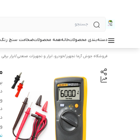
دسته‌بندی محصولات
خانه
همه محصولات
ضخامت سنج رنگ و
فروشگاه جوش آزما تجهیز
/
خودرو، ابزار و تجهیزات صنعتی
/
ابزار برقی 
مو
بر
دس
و
دا
دا
وی
من
ن