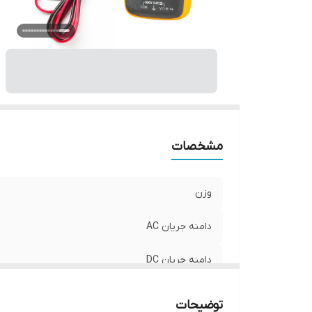
م
ظر
شم
س
اب
مشخصات
وزن
دامنه جریان AC
دامنه جریان DC
ویژگی‌های مولتی‌متر
توضیحات