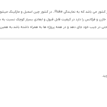
باتری
مولتی متر دیجیتال فلوک ‌101 طراحی شرکت فلوک fluke از کشور می باشد که به ن
400 اهم تا 40 مگا اهم
 گیری مقادیر AC,DC ولتاژ ، مقاومت ، خازن و فرکانس را دارد در کیفیت قابل قبول و ابعادی بسیار ک
تی در جیب خود جای دهد و در همه پروژه ها به همراه داشته باشد.به همین دل
50 نانو فاراد تا 1000 میکروفاراد
خود اختصاص دهد بدون انکه پراب ها بخواهد دست و پا گیر باشد.به دلیل تمر
50 هرتز تا 100کیلو هرتز
 کند به همین دلیل این دستگاه قابلیت اندازه گیری جریان ندارد ولی قابلیت ان
دارای سرتیفیکت فلوک امریکا
13x7x3 میلی‌متر
ید.