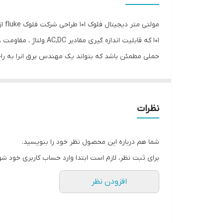
منبع تغذیه
مقاومت
101 که قابلیت اندازه
حملی مطمئن باشد که بتواند یک مهندس برق انرا به راح
ظرفیت خازنی
بتواند کمترین فضا را در جیب لباس کار یا پیراهن به 
شمارنده فرکانس
است تا قابلیت اندازه گیری جریان را از این دستگاه حذف
حفاظت این دستگاه CAT III بوده و دارای قابلیت خاموشی خودکار و تست دیود و اتصال کوتاه است.
سایر توضیحات
نظرات
ابعاد
شما هم درباره این محصول نظر خود را بنویسید.
برای ثبت نظر، لازم است ابتدا وارد حساب کاربری خود شو
افزودن نظر