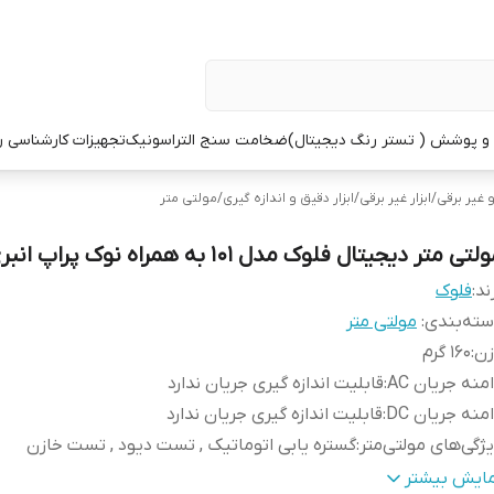
 پوشش ( تستر رنگ دیجیتال)
ضخامت سنج التراسونیک
تجهیزات کارشناسی 
و غیر برقی
/
ابزار غیر برقی
/
ابزار دقیق و اندازه گیری
/
مولتی متر
لتی متر دیجیتال فلوک مدل 101 به همراه نوک پراپ انبری
ند:
فلوک
ته‌بندی
:
مولتی متر
زن
:
160 گرم
منه جریان AC
:
قابلیت اندازه گیری جریان ندارد
منه جریان DC
:
قابلیت اندازه گیری جریان ندارد
ژگی‌های مولتی‌متر
:
گستره یابی اتوماتیک , تست دیود , تست خازن
بع تغذیه
:
باتری
مایش بیشتر