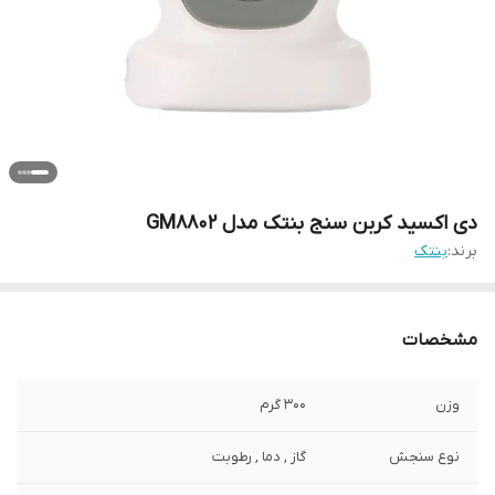
دی اکسید کربن سنج بنتک مدل GM8802
برند:
بنتک
مشخصات
وزن
300 گرم
نوع سنجش
گاز , دما , رطوبت