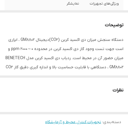
ویژگی‌های تجهیزات
نمایشگر
ابعاد
15x10x18 سانتی‌متر
توضیحات
دستگاه سنجش میزان دی اکسید کربن (CO2)دیجیتال GM8802 ، ابزاری
است جهت تست وجود گاز دی اکسید کربن در محدوده 0～2000 ppm و
میزان حضور آن در محیط است. ردیاب دی اکسید کربن مدل BENETECH
GM8802 ، دستگاهی با قابلیت حساسیت بالا و اندازه گیری دقیق گاز CO2
محیط را با رسیدن به درجه بالا با هشدار به کاربر و افراد اطلاع میدهد.
ردیاب دی اکسید کربن دستگاهی با صفحه نمایش lcd و قدرت باطری
نظرات
عالی دستگاهی قابل اعتماد برای تست گاز CO2 محیط است.
دسته‌بندی
:
تجهیزات کنترل محیط و آزمایشگاه