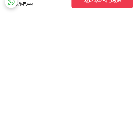
افزودن به سبد خرید
35,904,000
برگشت به بالا
ارسال ویژه
پشتیبانی ۲۴ ساعته