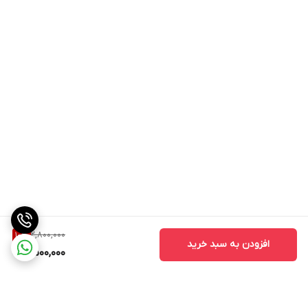
کالیبراسیون خودکار
– دقت بالا بدون نیاز به تنظیم مداوم
نمایشگر خوانا با نور پس‌زمینه
– قابل‌استفاده در تاریکی
قابلیت نگهداری داده (Data Hold)
– برای بررسی دقیق‌تر
طراحی سبک و خوش‌دست
– مناسب استفاده طولانی
مناسب برای خانه، آشپزخانه، صنعت، HVAC و آزمایشگاه
کاربردهای ترمومتر لیزری وینتکت WINTACT WT327C:
اندازه‌گیری دمای سطح قطعات صنعتی و تجهیزات برقی
بررسی حرارت موتور، لوله‌ها و تابلوهای برق
مناسب برای
تعمیرات صنعتی
،
کنترل کیفیت
، و حتی
مصارف خانگی
اندازه‌گیری دما در مواد خطرناک یا سخت به لمس
استفاده در خانه و تعمیرات صنعتی
2,800,000
10
%
افزودن به سبد خرید
2,500,000
نکات مهم هنگام استفاده:
فاصله مناسب
بین دستگاه و سطح را رعایت کنید تا دقت بالا بماند.
لنز تمیز
باشد؛ گردوغبار باعث خطا در اندازه‌گیری می‌شود.