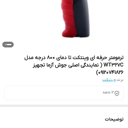
ترمومتر حرفه ای وینتکت تا دمای 800 درجه مدل
WT327C ( نمایندگی اصلی جوش آزما تجهیز
09120741826)
برند:
وینتکت
12 ماهه
توضیحات