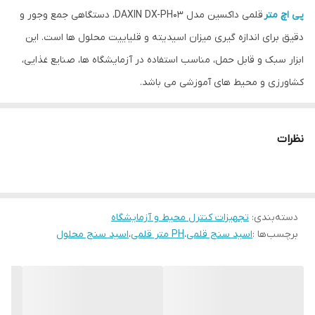
پی اچ متر
قلمی داکسین مدل DAXIN DX-PH03، دستگاهی جمع وجور و
دقیق برای اندازه گیری میزان اسیدیته و قلیاییت محلول ها است. این
ابزار سبک و قابل حمل، مناسب استفاده در آزمایشگاه ها، صنایع غذایی،
کشاورزی و محیط های آموزشی می باشد.
DAXIN DX-PH03 با نمایشگر دیجیتال روشن و پاسخ سریع، امکان اندازه
گیری دقیق pH را در کمترین زمان فراهم می کند. این پی اچ متر قلمی با
نظرات
طراحی ساده و کاربری آسان، نگهداری کم هزینه و دوام بالایی دارد و به
کاربران اجازه می دهد تا اندازه گیری های روزانه را به راحتی و با اطمینان
انجام دهند.
دسته‌بندی
:
تجهیزات کنترل محیط و آزمایشگاه
اندازه گیری دقیق pH – سنجش قابل اعتماد اسیدیته و قلیاییت
برچسب‌ها :
اسید سنج قلمی
،
PH متر قلمی
،
اسید سنج محلول
محلول ها برای کاربردهای آزمایشگاهی و صنعتی.
پاسخ سریع – ارائه نتایج فوری برای پایش سریع شرایط محلول ها.
قابل حمل و سبک – طراحی جمع وجور و مناسب برای استفاده در هر
مکان و شرایطی.