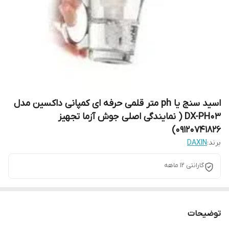
اسید سنج یا ph متر قلمی حرفه ای کمپانی داکسین مدل
DX-PH03 ( نمایندگی اصلی جوش آزما تجهیز
09120741826)
برند:
DAXIN
گارانتی 12 ماهه
توضیحات