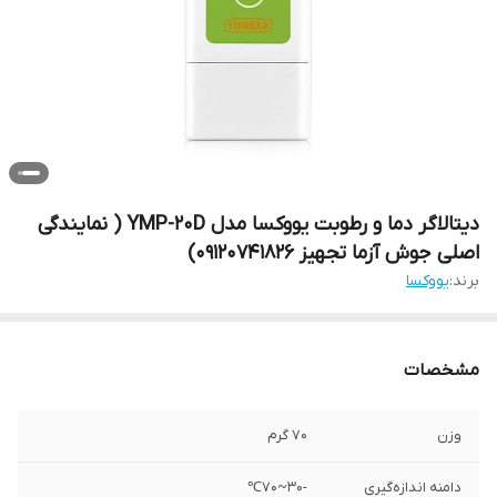
دیتالاگر دما و رطوبت یووکسا مدل YMP-20D ( نمایندگی
اصلی جوش آزما تجهیز 09120741826)
برند:
یووکسا
مشخصات
وزن
70 گرم
دامنه اندازه‌گیری
-30~70℃