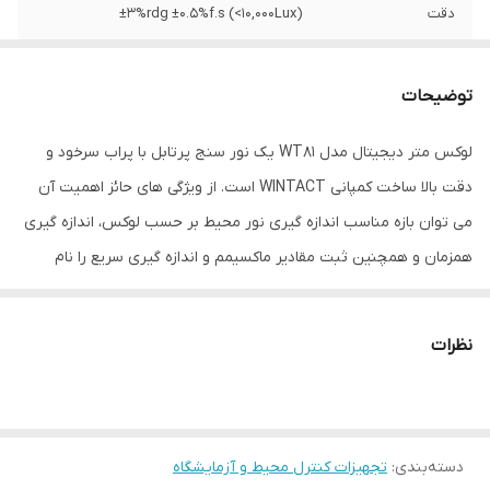
دقت
(±3%rdg ±0.5%f.s (<10,000Lux
دمای عملکرد
45 درجه سانتی گراد درجه سانتی‌گراد
توضیحات
نوع سنجش
نور
لوکس متر دیجیتال مدل WT81 یک نور سنج پرتابل با پراب سرخود و
ویژگی‌های تجهیزات
نمایشگر
دقت بالا ساخت کمپانی WINTACT است. از ویژگی های حائز اهمیت آن
سایر توضیحات
میزان دمای کار و رطوبت ‏:‏ 0℃～ 40℃‏,‏ 10%RH
می توان بازه مناسب اندازه گیری نور محیط بر حسب لوکس، اندازه گیری
～ 90%RH قابلیت اندازه گیری ماکسیمم و
همزمان و همچنین ثبت مقادیر ماکسیمم و اندازه گیری سریع را نام
مینیمم داده قابلیت اندازه گیری دما و نور
بصورت هم زمان خاموشی کار بعد از 5 دقیقه
برد.این لوکس متر دمای محیط را نیز نمایش میدهد و دما سنج نیز است
مجهز به نور پس زمینه نشانگر باتری ضعیف
‏.‏لوکس متر دیجیتال مدل WT81 یک نور سنج پرتابل با پراب سرخود و
نظرات
دقت بالا است که از ویژگی های حائز اهمیت آن می توان به بازه مناسب
ابعاد
3×5×14 سانتی متر سانتی‌متر
اندازه گیری نور محیط بر حسب لوکس، اندازه گیری همزمان و همچنین
ثبت مقادیر ماکسیمم و اندازه گیری سریع اشاره کرد‏.‏میزان شارژ باطری‏:‏
حداقل 60 ساعت است .
دسته‌بندی
:
تجهیزات کنترل محیط و آزمایشگاه