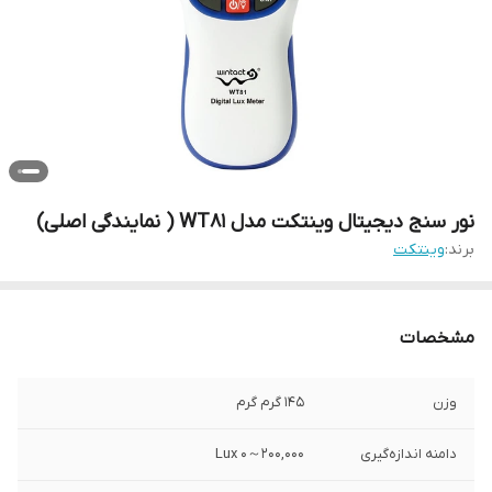
نور سنج دیجیتال وینتکت مدل WT81 ( نمایندگی اصلی)
برند:
وینتکت
مشخصات
وزن
145 گرم گرم
دامنه اندازه‌گیری
200,000～0 Lux