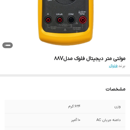
مولتی متر دیجیتال فلوک مدل 88V
برند:
فلوک
مشخصات
وزن
624 گرم
دامنه جریان AC
10 آمپر