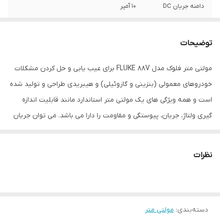
دامنه جریان DC
10 آمپر
ویژگی‌های مولتی‌متر
گستره یابی اتوماتیک , تست دیود
توضیحات
منبع تغذیه
باتری
مولتی متر فلوک مدل FLUKE 88V برای عیب یابی و حل کردن مشکلات
ابعاد
50x100x 200 میلی‌متر
خودروهای معمولی (بنزینی و گازوئیلی) و هیبریدی طراحی و تولید شده
است و همه ویژگی های یک مولتی متر استاندارد مانند قابلیت اندازه
گیری ولتاژ، جریان، پیوستگی و مقاومت را دارا می باشد. می توان جریان
را حتی تا 20 آمپر برای حدود 30 ثانیه اندازه گیری کرد. همچنین دارای
اندازه گیری پهنای پالس جهت تست انژکتور های سوخت نیز می باشد.
نظرات
می توان با بند مغناطیسی مولتی متر را آویز کرد تا بتوان به راحتی
مقادیر اندازه گیری را مشاهده و تمرکز بیشتری در قرار دادن پراب ها
داشت. از قابلیت های دیگر مولتی متر فلوک آمریکا می توان به نمایش
دسته‌بندی
:
مولتی متر
حداقل، حداکثر و میانگین مقادیر اندازه گیری شده، Peak Min/MAX،