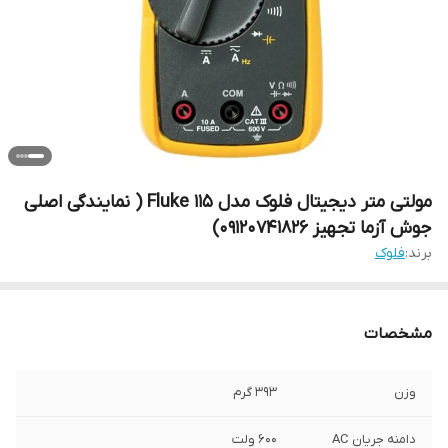
مولتی متر دیجیتال فلوک مدل Fluke 115 ( نمایندگی اصلی
جوش آزما تجهیز 09120741826)
برند:
فلوک
مشخصات
وزن
393 گرم
دامنه جریان AC
600 ولت