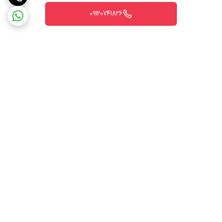
09120741826
برگشت به بالا
ارسال ویژه
پشتیبانی ۲۴ ساعته