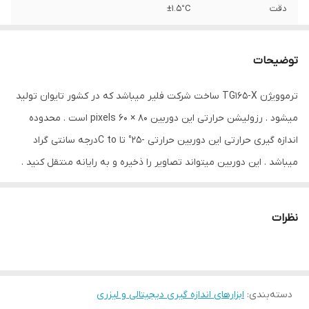
دقت
±1.5°C
نوع ابزار اندازه‌گیری
حرارت سنج
توضیحات
نوع لیزر ابزار
Class 1
ترموویژن TG165-X ساخت شرکت فلیر میباشد که در کشور تایوان تولید
ویژگی‌های ابزار
قابلیت خاموش شدن خودکار
میشود . رزولیشن حرارتی این دوربین 80 × 60 pixels است . محدوده
اندازه‌گیری
اندازه گیری حرارتی این دوربین حرارتی -25° تا C toدرجه سانتی گراد
ابعاد
21x6x8 سانتی‌متر
میباشد . این دوربین میتواند تصاویر را ذخیره و به رایانه منتقل کنید .
این دوربین حرارتی میتواند تا 50,000 عکس را در خود ذخیره کند . این
محصول توسط شرکت پترو پژوهش خاورمیانه وارد شده است . از دیگر
نظرات
محاسن این دوربین حرارتی پشتیبانی از سیستم MSX است که تصاویر را
شفاف تر از دوربین های دیگر نمایش میدهد .
دسته‌بندی
:
ابزارهای اندازه گیری دیجیتالی و لیزری