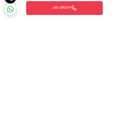
09120741826
برگشت به بالا
ارسال ویژه
پشتیبانی ۲۴ ساعته