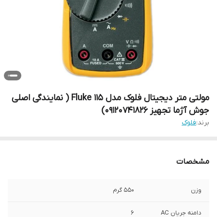
مولتی متر دیجیتال فلوک مدل Fluke 115 ( نمایندگی اصلی
جوش آژما تجهیز 09120741826)
برند:
فلوک
مشخصات
وزن
550 گرم
دامنه جریان AC
6