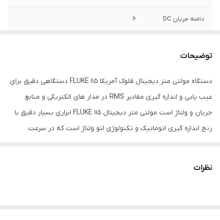
دامنه جریان DC
6
منبع تغذیه
باتری
توضیحات
ابعاد
84 × 167× 46 میلی‌متر
دستگاه مولتی متر دیجیتال فلوک آمریکا FLUKE 115 دستگاهی دقیق برای
عیب یابی و اندازه گیری مقادیر RMS در مدار های الکتریکی و منابع
جریان و ولتاژ است مولتی متر دیجیتال FLUKE 115 ابزاری بسیار دقیق با
رنج اندازه گیری اتوماتیک و تکنولوژی اتو ولتاژ است که در سرعت
عملکرد سریع برق کاران و مهندسین تاثیر مثبت دارد. مولتی متر
دیجیتال فلوک 115 از محصولات کمپانی آمریکایی FLUKE است. ویژگی های
نظرات
مولتی متر دیجیتال فلوک آمریکا FLUKE 115 نمایش میزان واقعی AC
اندازه گیری و تست میلی ولت قابلیت اندازه گیری فرکانس دارای رنج
سلکتوری اتوماتیک تست و اندازه گیری ظرفیت خازنی اندازه گیری مقادیر