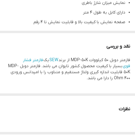
نمایش میزان شارژ باطری
دارای کابل به طول 4 متر
صفحه نمایش با کیفیت بالا و قابلیت نمایش تا 4 رقم
توانایی تست فاز
محدوده تشخیص ولتاژ خودکار
نقد و بررسی
ولتاژ AC 4.000kV / 40.00kV / 50.0kV
فازمتر دوبل 50 کیلووات MDP-50K از برند
SEW
یک
فازمتر فشار
ولتاژ DC 4.000kV / 40.00kV / 50.0kV
قوی
بسیار با کیفیت محصول کشور تایوان می باشد. فازمتر دوبل MDP-
50K قابلیت اندازه گیری ولتاژ مستقیم و متناوب را با امپدانس ورودی
400 Ohm را دارا می باشد.
اندازه گیری ولتاژ AC/DC
50 کیلووات با خواندن مستقیم
امپدانس ورودی
400 MΩ
دمای عملیاتی
0 ~ 40 درجه سانتیگراد
نظرات
رطوبت عملیاتی
80% Max
دمای ذخیره سازی
10- ~ 50 درجه سانتیگراد
رطوبت ذخیره سازی
80% Max