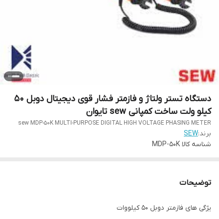
دستگاه تستر ولتاژ و فازمتر فشار قوی دیجیتال دوبل 50
کیلو ولت ساخت کمپانی sew تایوان
sew MDP-50K MULTI-PURPOSE DIGITAL HIGH VOLTAGE PHASING METER
برند:
SEW
شناسه کالا
MDP-50K
توضیحات
یژگی های فازمتر دوبل 50 کیلووات