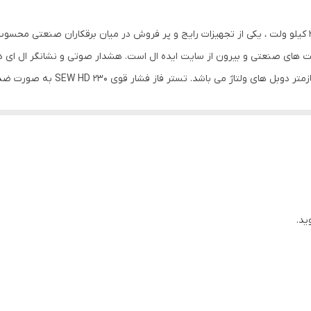
زرد
فازمتر فشار قوی sew مدل 230HD با محدوده کاری 36.5 کیلو ولت ، یکی از تجهیزات رایج و پر فروش در میان 
ط های داخلی سایت های صنعتی و بیرون از سایت ایده ال است. هشدار صوتی و نشانگ
عایق 2000 مگااهم از جمله اساسی ترین
بخش فاز متر را تشکیل می دهد در برابر نفوذ آب با درجه استاندارد IP68 مقاوم است. جوش آزما تجهی
ید.