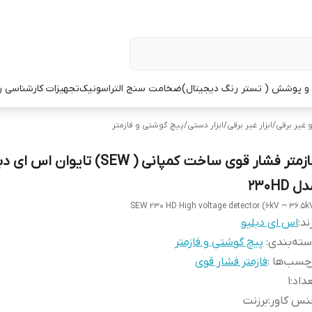
 پوشش ( تستر رنگ دیجیتال)
ضخامت سنج التراسونیک
تجهیزات کارشناسی 
و غیر برقی
/
ابزار غیر برقی
/
ابزار دستی
/
پیچ گوشتی و فازمتر
فازمتر فشار قوی ساخت کمپانی ( SEW) تایوان اس 
ل 230HD
SEW 230 HD High voltage detector (6kV ~ 36.5k
ند:
اس ای دبلیو
ته‌بندی
:
پیچ گوشتی و فازمتر
چسب‌ها :
فازمتر فشار قوی
داد
:
1
نس کاور
:
برزنت