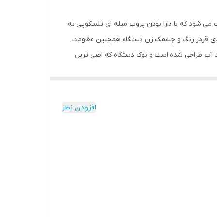
برقکاران صنعتی محسوب می شود که با دارا بودن پروب میله ای تلسکوپی به
ر ال ای دی قرمز رنگ و چشمک زن دستگاه همچنین مقاومت
 ویژگی های این فازمتر دوبل های ولتاژ می باشد. تستر فاز فشار قوی 230 SEW HD به صورت ضد آب طراحی شده است و نوک دستگاه که اصی ترین
ز به عنوان عرضه کننده انواع تجهیزات ابزار دقیق، تست و نگهداری تجهیزات صنعتی
افزودن نظر