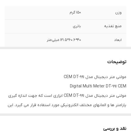
وزن
150 گرم
منبع تغذیه
باتری
ابعاد
40*60.6*121.5 میلی‌متر
توضیحات
مولتی متر دیجیتال مدل CEM DT-991
Digital Multi Meter DT-991 CEM
مولتی متر دیجیتال مدل CEM DT-991 ابزاری است که جهت اندازه گیری
پارامتر ها و المانهای مختلف الکترونیکی مورد استفاده قرار می گیرد. این
اهم متر دیجیتال ارزان قیمت کمپانی CEM توانایی اندازه گیری ولتاژ
مستقیم (DC) و ولتاژ متناوب (AC) تا رنج ۶۰۰ ولت را دارا می باشد این
نقد و بررسی