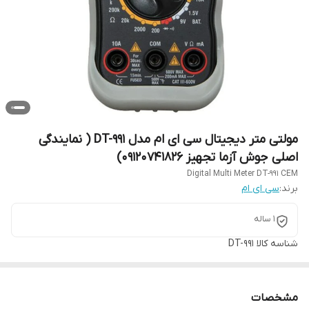
مولتی متر دیجیتال سی ای ام مدل DT-991 ( نمایندگی
اصلی جوش آزما تجهیز 09120741826)
Digital Multi Meter DT-991 CEM
برند:
سی ای ام
1 ساله
شناسه کالا
DT-991
مشخصات