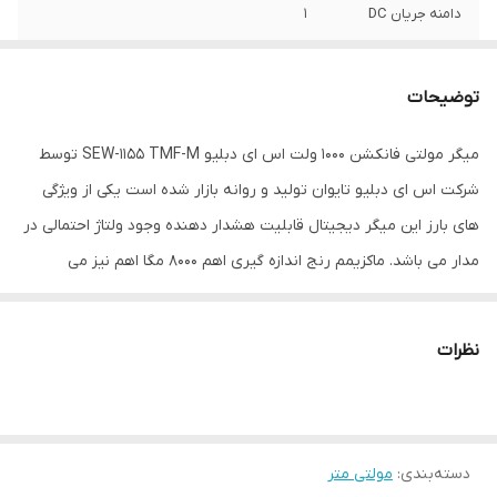
دامنه جریان DC
1
منبع تغذیه
باتری
توضیحات
ابعاد
175(L) × 85(W) × 75(D)mm میلی‌متر
میگر مولتی فانکشن 1000 ولت اس ای دبلیو SEW-1155 TMF-M توسط
شرکت اس ای دبلیو تایوان تولید و روانه بازار شده است یکی از ویژگی
های بارز این میگر دیجیتال قابلیت هشدار دهنده وجود ولتاژ احتمالی در
مدار می باشد. ماکزیمم رنج اندازه گیری اهم 8000 مگا اهم نیز می
باشد.میگر وسیله‌ای برای بررسی و اندازه‌گیری میزان کیفیت مقاومت
عایقی انواع مختلف کابل، آزمایش جریان نشتی در ترانسفورماتورها،
نظرات
الکترو موتورها، سوئیچ‌ها و بررسی ضریب دی الکتریک مواد عایق است.
میگر دیجیتال 1000 ولت مدل SEW-1155 TMF یک دستگاه کاربردی برای
اندازه‌گیری عایق کابل تا 1000 ولت است که توسط تکنسین‌ها مورد
دسته‌بندی
:
مولتی متر
استفاده قرار می‌گیرد. رنج ولتاژ تزریقی این دستگاه