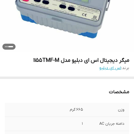
میگر دیجیتال اس ای دبلیو مدل 1155TMF-M
برند:
اس ای دبلیو
مشخصات
وزن
665 گرم
دامنه جریان AC
1