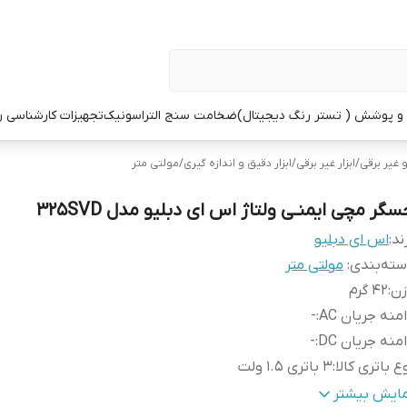
 پوشش ( تستر رنگ دیجیتال)
ضخامت سنج التراسونیک
تجهیزات کارشناسی 
و غیر برقی
/
ابزار غیر برقی
/
ابزار دقیق و اندازه گیری
/
مولتی متر
گر مچی ایمنـی ولتاژ اس ای دبلیو مدل 325SVD
ند:
اس ای دبلیو
ته‌بندی
:
مولتی متر
زن
:
42 گرم
منه جریان AC
:
-
منه جریان DC
:
-
ع باتری کالا
:
3 باتری 1.5 ولت
بع تغذیه
:
باتری
مایش بیشتر