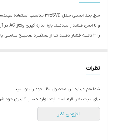
منبع تغذیه
مـچ بنـد ایمنـی مـدل 325SVD م
استانداردهای کارکرد
را 3 ثانیـه فشـار دهیـد تــا از عملکــرد صحیــح تمامــی
ابعاد
ســیم عایــق 110 تســت کـرده تـا صـدای هشدار و نـور نمایشـگر را ببینیـد.
نظرات
شما هم درباره این محصول نظر خود را بنویسید.
برای ثبت نظر، لازم است ابتدا وارد حساب کاربری خود شو
افزودن نظر