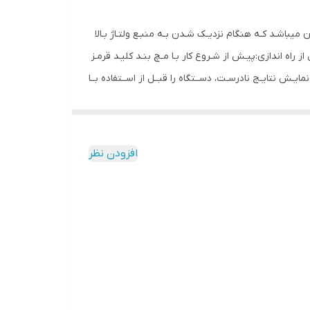
نشـانان میباشـد کـه هنگام نزدیـک شـدن بـه منبـع ولتـاژ بـالا
فاده از دستگاه بازرسی تجهیزات قبل از راه اندازی:پیـش از شـروع کار بـا مـچ بنـد کلیـد قرمـز
نمایـش نتایـج نادرسـت، دســتگاه را قبــل از اســتفاده بــا
افزودن نظر