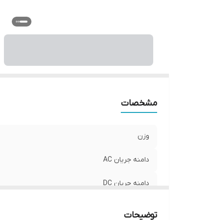
اس
اب
مشخصات
وزن
دامنه جریان AC
دامنه جریان DC
نوع باتری کالا
توضیحات