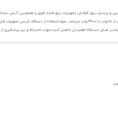
باتری
ناسـب اسـتفاده مهندسـین و پرسـنل بـرق، کارکنـان تجهیـزات بـرق فشـار قـوی و همچنیـن آتـش 
CE اروپا IP65
و نا ایمن هشـدار میدهـد. بازه اندازه گیری ولتاژ AC در آن از 110 ولت تا 42000 ولت میباشد. نحوه است
 پارامتــر هــای دســتگاه اطمینــان حاصـل کنیـد.جهـت احتیــاط و نیـز پیشـگیری از 
79x33x42 میلی‌متر
ید.