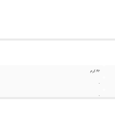
تانداردهای کارکرد
:
CE اروپا IP65
عاد
:
79x33x42 میلی‌متر
42 گرم
-
-
3 باتری 1.5 ولت