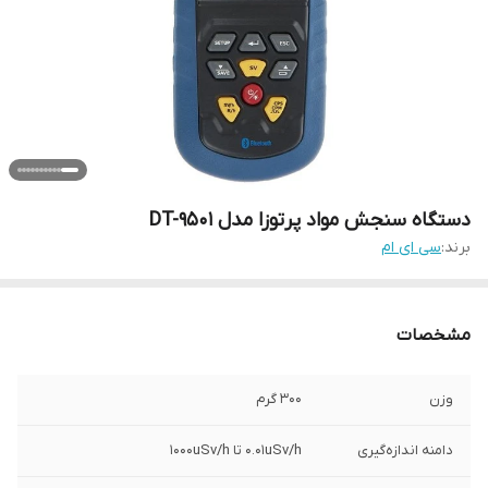
دستگاه سنجش مواد پرتوزا مدل DT-9501
برند:
سی ای ام
مشخصات
وزن
300 گرم
دامنه اندازه‌گیری
0.01uSv/h تا 1000uSv/h