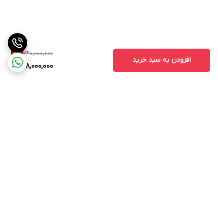
240,000,000
5
%
افزودن به سبد خرید
228,000,000
برگشت به بالا