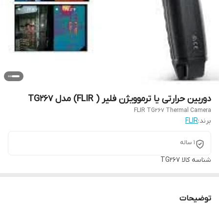
دوربین حرارتی یا ترموویژن فلیر ( FLIR) مدل TG267
FLIR TG267 Thermal Camera
برند:
FLIR
1 ساله
شناسه کالا
TG267
توضیحات