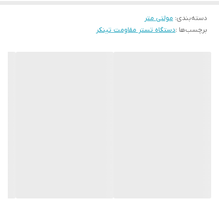
تست مقامت عایق لوله های روی زمین مورد استفاده قرار می گیرد.
دسته‌بندی
:
مولتی متر
دستگاه تست عایق لوله RF IT با ایجاد فرکانس رادیویی امکان آزمایش
برچسب‌ها :
دستگاه تستر مقاومت تینکر
تست عایق در فلنج تحت حفاظت را فراهم می کند.هرچه مقاومت
الکتریکی مقره کمتر باشد فرکانس سیگنال صوتی سریعتر است.دستگاه
کالیبره شده کارخانه است و نیازی به تنظیمات میدانی ندارد.