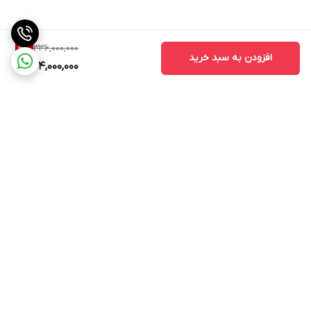
336,000,000
3
%
افزودن به سبد خرید
324,000,000
برگشت به بالا