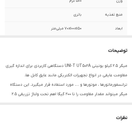
وزن
500 گرم
منبع تغذیه
باتری
ابعاد
70x100x150 میلی‌متر
توضیحات
میگر 2.5 کیلو یونیتی UNI-T UT502A دستگاهی کاربردی برای اندازه گیری
مقاومت عایقی در انواع تجهیزات الکتریکی مانند عایق کابل ها،
ترانسفورماتورها ، موتورها و …. مورد استفاده قرار میگیرد. این دستگاه
میگر میتواند مقدار مقاومت را تا 200 گیگا اهم تحت ولتاژ تزریقی 2.5
کیلو ولت در چهار رنج اندازه گیری کند. دارای نمایشگر بزرگ به همراه نور
پس زمینه و بار گراف بوده که مجهز به تایمر برای نشان دادن مقدار
نظرات
زمان اندازه گیری و دارای حالت اندازه گیری پیوسته است.این میگر
متیواند شاخصه های PI و DAR را اندازه گیری کندو از ویژگی ها مهم آن