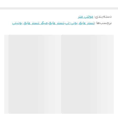
میتواند قابلیت ذخیره 18 گروه داده و قابلیت اتصال آن به کامپیوتر را
دسته‌بندی
:
مولتی متر
اشاره کرد. این میگر میتواند مقادار حد بالا وحد پایین مقادمت را مقایسه
برچسب‌ها :
تستر عایق یونی-تی
،
تستر عایق
،
میگر تستر عایق یونیتی
کرده و دارای دشارژ اتوماتیک برای ایمنی بیشتر کاربر است. برو روی
نمایشگر آن نشانگر باتری و نشانگر های ولتاژ وجود دارد. سری دستگاه
های UT500 میتوانند مقاومت عایقی،ولتاژ AC،مقاومت های پایین، PI
(فهرست قطبش یا فهرست پولاریزاسیون) و DAR (جذب الکتریکی) را
اندازه گیری کنند. این موارد ابزار مناسبی است برای ترانس ها ،ژنراتور ها
،موتور های ولتاژ بالا ،خازن ها ،توان کابل ها،هادی ها و سایر تجهیزات
الکتریکی که میتواند در وضعیت ایمن و دقیق مورد استفاده قرار گیرد.
میگر UT502A UNI-T
اندازه گیری مقاومت عایقی تا 20 گیگا اهم
تستر مقاومت عایق مدل UNI-T UT502A دارای دقت اندازه گیری 3 تا
10 درصد