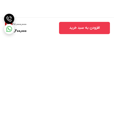
27,000,000
14
%
افزودن به سبد خرید
23,200,000
برگشت به بالا