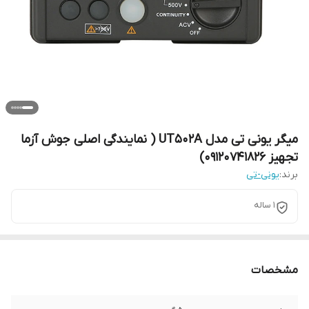
میگر یونی تی مدل UT502A ( نمایندگی اصلی جوش آزما
تجهیز 09120741826)
برند:
یونی-تی
1 ساله
مشخصات