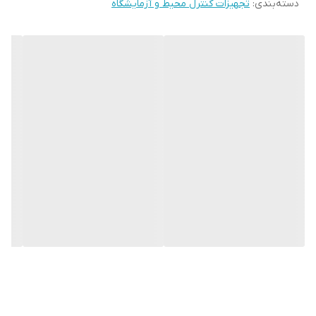
دسته‌بندی
:
تجهیزات کنترل محیط و آزمایشگاه
همچنین می توانند از طریق رابط USB به عنوان فایل های اکسل منتقل
شوند و یا مستقیماً در سایت چاپ شوند. این دستگاه همچنین دارای
سنسور فشار تفاضلی یکپارچه است که اندازه گیری در فیلترها را مانند
اندازه گیری در لوله پیتوت و فاکتور K امکان پذیر می کند. این دستگاه
دارای ویژگی های منو های اندازه گیری کاملا واضح، قابلیت اتصال پراب
های بی سیم و با سیم، سایز کوچک، قابلیت اتصال USB، حافظه داخلی
برای ذخیره 7500 داده، قابلیت پرینت مقادیر اندازه گیری شده، نمایش
میزان باتری است.