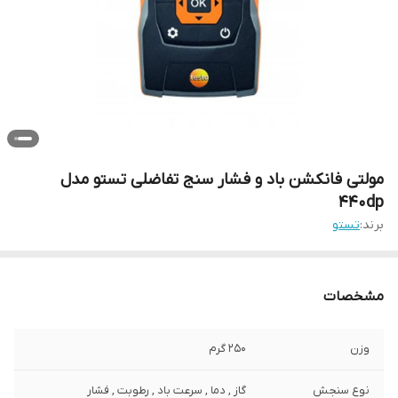
مولتی فانکشن باد و فشار سنج تفاضلی تستو مدل
440dp
برند:
تستو
مشخصات
وزن
250 گرم
نوع سنجش
گاز , دما , سرعت باد , رطوبت , فشار