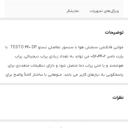
ویژگی‌های تجهیزات
نمایشگر
ابعاد
7x3x16 سانتی‌متر
توضیحات
مولتی فانکشن سنجش هوا با سنسور تفاضلی تستو TESTO 440 DP با
پارت نامبر 05604402 می تواند به تعداد زیادی پراب دیجیتالی، پراب
هوشمند و یا حتی پراب دما متصل شود و دارای تنظیمات متعددی برای
پاسخگویی به نیازهای کاربر می باشد. منوهایی با ساختار کاملاً واضح برای
اندازه گیری میزان جریان حجمی در کانال ها و خروجی ها، بار سرمایشی یا
گرمایشی، فاکتور K و تلاطم طراحی و ساخته شده است که قابلیت نشانگر
نظرات
حالت و ثبت اطلاعات در دستگاه برای راحتی بیشتر کاربر تعبیه شده
است. این منوها کاربر را قادر می سازد تا کار اندازه گیری مربوطه را
سریعتر، کارآمدتر و با اطمینان بیشتر از قبل انجام دهد. گزارش ها