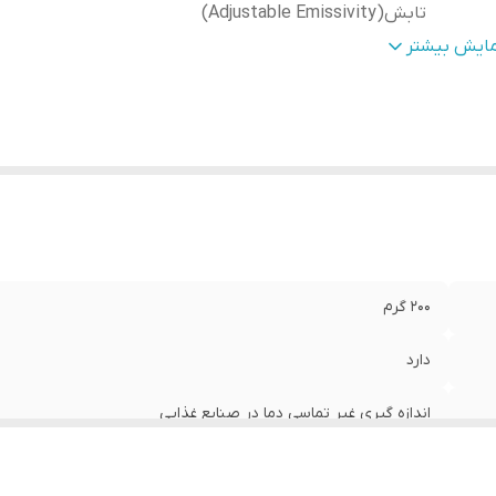
تابش(Adjustable Emissivity)
وع دماسنج
:
دیجیتال
مایش بیشتر
عاد
:
40x70x190 میلی‌متر
200 گرم
دارد
اندازه گیری غیر تماسی دما در صنایع غذایی
ضریب تابش(Adjustable Emissivity)