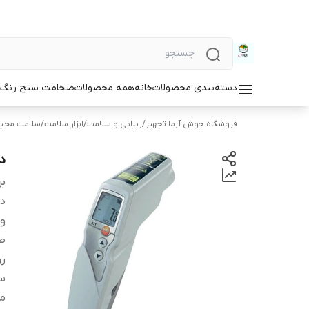
دسته‌بندی محصولات
خانه
همه محصولات
ضخامت سنج رنگ و
فروشگاه جوش آزما تجهیز
/
زیبایی و سلامت
/
ابزار سلامت
/
سلامت محی
د
بر
دس
و
ص
ر
سا
م