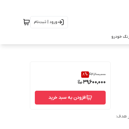
ورود | ثبت‌نام
رنگ خودرو
8
%
43,200,000
39,600,000
افزودن به سبد خرید
 به قطر هدف: