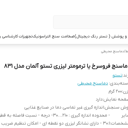
 پوشش ( تستر رنگ دیجیتال)
ضخامت سنج التراسونیک
تجهیزات کارشناسی 
ط
/
دماسنج محیطی
ماسنج فروسرخ یا ترمومتر لیزری تستو آلمان مدل 831
ند:
تستو
ته‌بندی
:
دماسنج محیطی
زن
:
200 گرم
فحه نمایش
:
دارد
وش سنجش
:
اندازه گیری غیر تماسی دما در صنایع غذایی
یر
- محدوده اندازه گیری : 210...30- درجه - نسبت فاصله
شخصات
:
30:1 - دارای نشانگر لیزری دو نقطه ای - امکان تنظیم ضریب