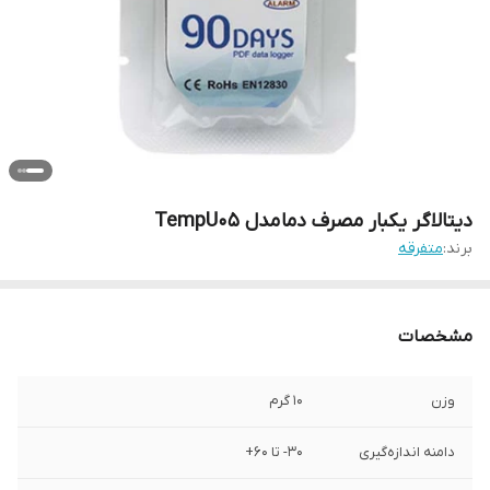
دیتالاگر یکبار مصرف دما مدل TempU05
برند:
متفرقه
مشخصات
وزن
10 گرم
دامنه اندازه‌گیری
30- تا 60+