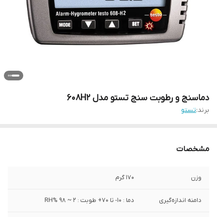
دماسنج و رطوبت سنج تستو مدل 608H2
برند:
تستو
مشخصات
وزن
170 گرم
دامنه اندازه‌گیری
دما : 10- تا 70+ طوبت : 2 ~ 98 %RH