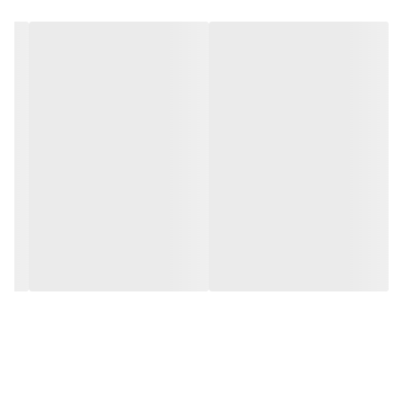
(هیگرومتر) تستو TESTO 608 محصولی از کمپانی آلمانی تستو بوده که
با بدنه مستحکم ، نمایشگر دو خطی بزرگ و خوانا ، عمر باتری طولانی ،
کیفیت ساخت بالا و LED هشدار دهنده میتواند بهترین انتخاب برای
استفاده در مکانهای مهم و تاثیر پذیر باشد.دستگاه به علت موقعیت
انعطاف پذیرش می تواند هم در مکانی ثابت شود یا از جایی آویزان
باشد.به علت سنسور بادوام، حتی پس از گذشت سال ها، می تواند از
درستی داده های اندازه گیری اطمینان داشته باشید.