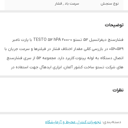
نوع سنجش
سرعت باد , فشار
ویژگی‌های تجهیزات
نمایشگر
توضیحات
ابعاد
6x4x20 سانتی‌متر
فشارسنج دیفرانسیل 512 تستو 0-2000 TESTO 512 hPA با پارت نامبر
05605129 در بازرسی کمّی مقدار اختلاف فشار در فیلتر­ها و سرعت جریان با
اتصال دستگاه به لوله پیتوت کاربرد دارد. مجموعه 512 از سری فشارسنج
ها­ی شرکت تستو ساخت کشور آلمان، ابزاری ایده­آل جهت استفاده در
موارد بازرسی کمّی مقدار اختلاف فشار و سرعت جریان است. این فشار­
سنج قابلیت اندازه­گیری فشار در گستره معینی از بازه 0 الی 2000 هکتو
نظرات
پاسکال دارد. میزان واحد سنجش فشار را میتوان به 8 مدل {
KPa/Hpa/Pa/mm H2O / mmHg / Psi / inch H2O / inch Hg } و
میزان سنجش سرعت جریان را به 2 مقیاس { m/s ,fpm } تغییر داده و
دسته‌بندی
:
تجهیزات کنترل محیط و آزمایشگاه
برحسب نیاز آن را تنظیم کرد. این نوع فشارسنج، از انواع دیفرانسلی بوده