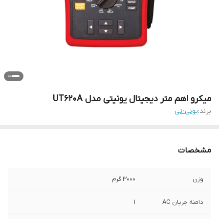
میکرو اهم متر دیجیتال یونیتی مدل UT620A
برند:
یونی-تی
مشخصات
وزن
3000 گرم
دامنه جریان AC
1