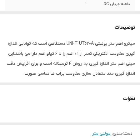
دامنه جریان DC
1
منبع تغذیه
برق
توضیحات
ابعاد
268mm x 168mm x 60mm میلی‌متر
میکرو اهم متر یونیتی UNI-T UT620A دستگاهی است که توانایی اندازه
گیری مقاومت الکتریکی کمتر از 0.1 اهم را تا 6 کیلو اهم دارا می باشد.این
میلی اهم متر اندازه گیری به روش 4 ترمیناله است و برای افزایش دقت
اندازه گیری متد متعادل سازی مقاومت پراب ها تماسی صورت
میپذیرد.در این دستگاه قابلیت اندازه گیری مقایسه ای بین بالاترین و
پایین ترین حدود مقاومتی وجود دارد. شما به کمک این دستگاه میتوانید
نظرات
مقاومت تا 120 میلی اهم را تحت آمپراژ تست 5 آمپر و مقاومت تا 600
میلی اهم را تحت تست آمپر 1 و دقت پایه ای 0.25 اندازه گیری کنید.
محدوده های بعدی اندازه گیری به ترتیب 6، 60، 600 و کیلو اهم میباشد.
دسته‌بندی
:
مولتی متر
رزولوشن اندازه گیری در این میلی اهم متر 10 میکرو اهم بوده و دقت