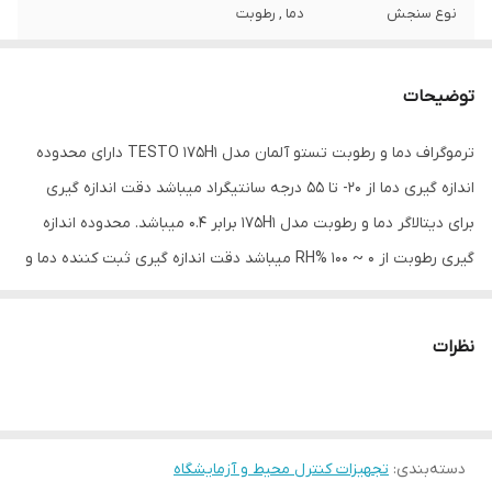
نوع سنجش
دما , رطوبت
ویژگی‌های تجهیزات
نمایشگر
توضیحات
ابعاد
6x3x15 سانتی‌متر
ترموگراف دما و رطوبت تستو آلمان مدل TESTO 175H1 دارای محدوده
اندازه گیری دما از 20- تا 55 درجه سانتیگراد میباشد دقت اندازه گیری
برای دیتالاگر دما و رطوبت مدل 175H1 برابر 0.4 میباشد. محدوده اندازه
گیری رطوبت از 0 ~ 100 %RH میباشد دقت اندازه گیری ثبت کننده دما و
رطوبت 2% میباشد .داشتن قابلیت باز خوانی اطلاعات به وسیله SD
CARD ،اندازه گیری ، نمایش و ذخیره سازی دمای محیط با فواصل زمانی
نظرات
حداقل10 ثانیه و حداکثر 24 ساعت یکبار از ویژگی های ثبت کننده دما و
رطوبت مدل 175H1 ساخت Testo میباشد. این دیتالاگر قابل برنامه ریزی
و قابل اتصال به کامپیوتر( به وسیله کابل USB) میباشد.همچنین ایت
دسته‌بندی
:
تجهیزات کنترل محیط و آزمایشگاه
دیتالاگر دارای حسگر خروجی رطوبت می باشد و دارای صفحه نمایش