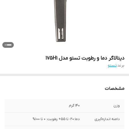
دیتالاگر دما و رطوبت تستو مدل 175H1
برند:
تستو
مشخصات
وزن
140 گرم
دامنه اندازه‌گیری
دما:20- تا 55+ رطوبت: 0 تا 100%