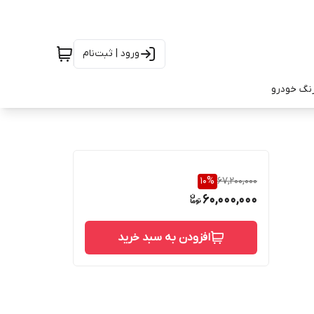
ورود | ثبت‌نام
رنگ خودرو
10
%
67,200,000
60,000,000
افزودن به سبد خرید