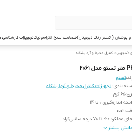
 پوشش ( تستر رنگ دیجیتال)
ضخامت سنج التراسونیک
تجهیزات کارشناسی 
اد
/
تجهیزات کنترل محیط و آزمایشگاه
 تستو مدل 2061
ند:
تستو
ته‌بندی
:
تجهیزات کنترل محیط و آزمایشگاه
زن
:
65 گرم
منه اندازه‌گیری
:
0 تا 14
قت
:
0.02
ای عملکرد
:
20- تا 70 درجه سانتی‌گراد
وع سنسور
:
الکترود
مایش بیشتر