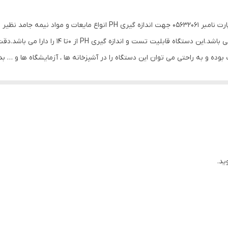
الکترود
PH متر ، اسیدسنج دیجیتال تستو مدل TESTO 206 با پارت نامبر 05632061 جهت
PH
PH دو پارامتر مهم و اساسی در کیفیت غذاها و مایع
نمایشگر
4x2x11 سانتی‌متر
ید.