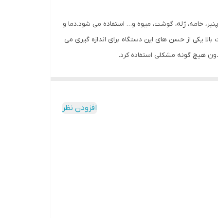
 اندازه گیری PH انواع مایعات و مواد نیمه جامد نظیر پنیر، خامه، ژله، گوشت، میوه و… استفاده می شود.دما و
ات می باشد.این دستگاه قابلیت تست و اندازه گیری PH از 0تا 14 را دارا می باشد.دقت بالا یکی از حسن های این دستگاه برای اندازه گیری می
افزودن نظر