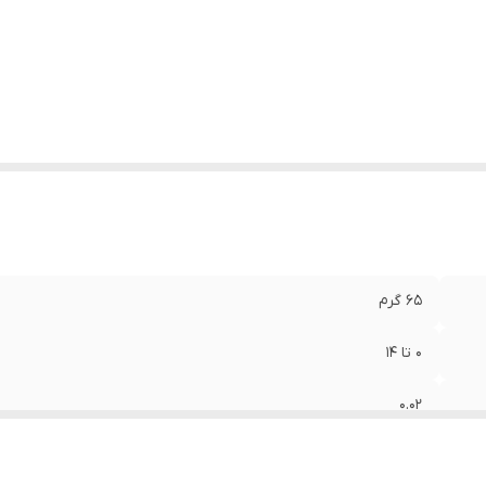
وع سنجش
:
PH
ژگی‌های تجهیزات
:
نمایشگر
عاد
:
4x2x11 سانتی‌متر
65 گرم
0 تا 14
0.02
20- تا 70 درجه سانتی‌گراد