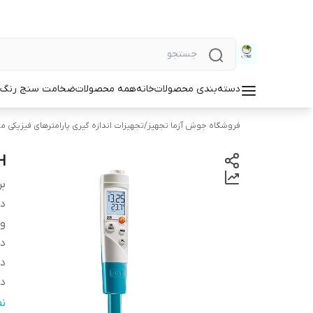
دسته‌بندی محصولات
خانه
همه محصولات
ضخامت سنج رنگ و
فروشگاه جوش آزما تجهیز
/
تجهیزات اندازه گیری پارامترهای فیزیکی مو
PH متر
بر
دس
و
دا
د
دم
ن
ن