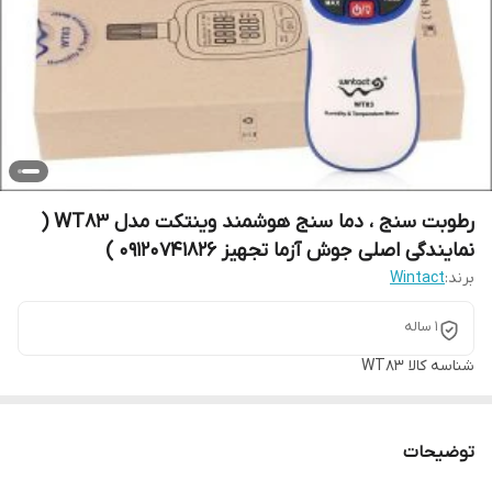
رطوبت سنج ، دما سنج هوشمند وینتکت مدل WT83 (
نمایندگی اصلی جوش آزما تجهیز 09120741826 )
برند:
Wintact
1 ساله
شناسه کالا
WT83
توضیحات