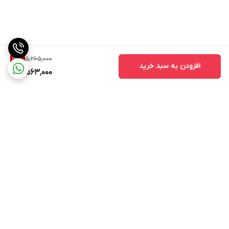
5,265,000
13
%
افزودن به سبد خرید
4,563,000
برگشت به بالا